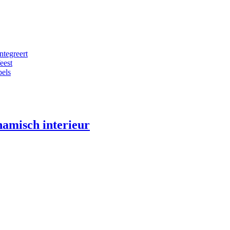
ntegreert
eest
bels
namisch interieur