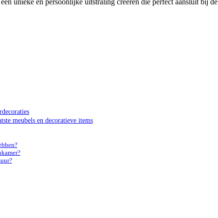
n unieke en persoonlijke uitstraling creëren die perfect aansluit bij de
rdecoraties
atste meubels en decoratieve items
ebben?
onkamer?
muur?