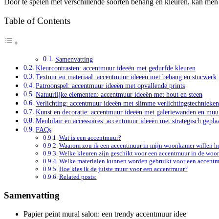
Door te spelen met verschillende soorten behang en kleuren, kan men ee
Table of Contents
Samenvatting
Kleurcontrasten: accentmuur ideeën met gedurfde kleuren
Textuur en materiaal: accentmuur ideeën met behang en stucwerk
Patroonspel: accentmuur ideeën met opvallende prints
Natuurlijke elementen: accentmuur ideeën met hout en steen
Verlichting: accentmuur ideeën met slimme verlichtingstechnieken
Kunst en decoratie: accentmuur ideeën met galeriewanden en muu
Meubilair en accessoires: accentmuur ideeën met strategisch gepla
FAQs
Wat is een accentmuur?
Waarom zou ik een accentmuur in mijn woonkamer willen h
Welke kleuren zijn geschikt voor een accentmuur in de wo
Welke materialen kunnen worden gebruikt voor een accent
Hoe kies ik de juiste muur voor een accentmuur?
Related posts:
Samenvatting
Papier peint mural salon: een trendy accentmuur idee