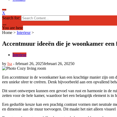
X
Search for:
You are here
Home
>
Interieur
>
Accentmuur ideeën die je woonkamer een fr
Interieur
by
Isa
-
februari 26, 2025
februari 26, 2025
0
Een accentmuur in de woonkamer kan een krachtige manier zijn om de r
een unieke sfeer te creëren. Denk bijvoorbeeld aan een opvallend beh
Dit soort ontwerpen kunnen een gevoel van rust en harmonie in de ru
zetten voor de hele kamer, waardoor het een belangrijk element is in h
Een gedurfde keuze kan een prachtig contrast vormen met neutrale meu
en dimensie aan de muur toevoegen. Dit maakt het niet alleen visueel a