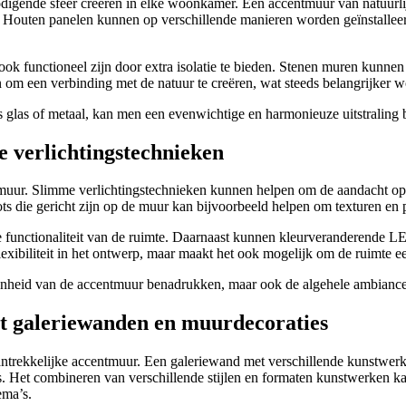
digende sfeer creëren in elke woonkamer. Een accentmuur van natuurlij
 Houten panelen kunnen op verschillende manieren worden geïnstalleerd, 
 ook functioneel zijn door extra isolatie te bieden. Stenen muren kunnen
n om een verbinding met de natuur te creëren, wat steeds belangrijker w
 glas of metaal, kan men een evenwichtige en harmonieuze uitstraling b
e verlichtingstechnieken
tmuur. Slimme verlichtingstechnieken kunnen helpen om de aandacht op s
ts die gericht zijn op de muur kan bijvoorbeeld helpen om texturen en 
n de functionaliteit van de ruimte. Daarnaast kunnen kleurveranderend
lexibiliteit in het ontwerp, maar maakt het ook mogelijk om de ruimte 
hoonheid van de accentmuur benadrukken, maar ook de algehele ambian
t galeriewanden en muurdecoraties
 aantrekkelijke accentmuur. Een galeriewand met verschillende kunstwerk
. Het combineren van verschillende stijlen en formaten kunstwerken ka
ema’s.