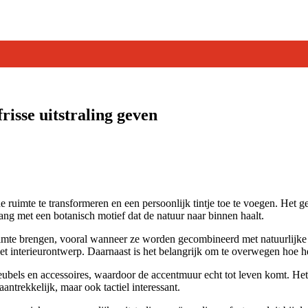
isse uitstraling geven
uimte te transformeren en een persoonlijk tintje toe te voegen. Het g
ang met een botanisch motief dat de natuur naar binnen haalt.
imte brengen, vooral wanneer ze worden gecombineerd met natuurlijke m
et interieurontwerp. Daarnaast is het belangrijk om te overwegen hoe he
bels en accessoires, waardoor de accentmuur echt tot leven komt. Het 
antrekkelijk, maar ook tactiel interessant.