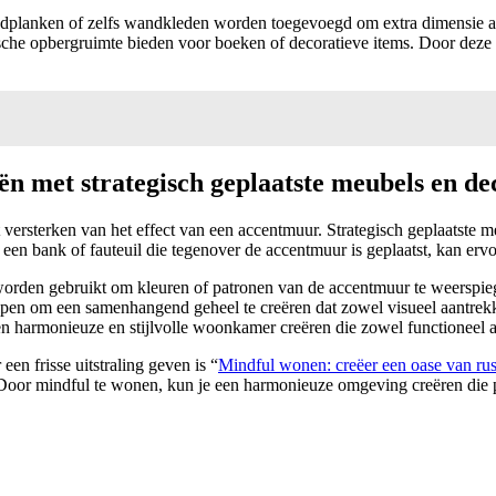
ndplanken of zelfs wandkleden worden toegevoegd om extra dimensie a
ische opbergruimte bieden voor boeken of decoratieve items. Door deze e
ën met strategisch geplaatste meubels en de
et versterken van het effect van een accentmuur. Strategisch geplaatst
ld, een bank of fauteuil die tegenover de accentmuur is geplaatst, kan 
rden gebruikt om kleuren of patronen van de accentmuur te weerspiege
helpen om een samenhangend geheel te creëren dat zowel visueel aantrek
 harmonieuze en stijlvolle woonkamer creëren die zowel functioneel als
en frisse uitstraling geven is “
Mindful wonen: creëer een oase van rust
. Door mindful te wonen, kun je een harmonieuze omgeving creëren die p