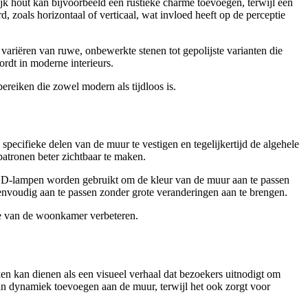
k hout kan bijvoorbeeld een rustieke charme toevoegen, terwijl een
zoals horizontaal of verticaal, wat invloed heeft op de perceptie
 variëren van ruwe, onbewerkte stenen tot gepolijste varianten die
ordt in moderne interieurs.
ereiken die zowel modern als tijdloos is.
pecifieke delen van de muur te vestigen en tegelijkertijd de algehele
patronen beter zichtbaar te maken.
e LED-lampen worden gebruikt om de kleur van de muur aan te passen
eenvoudig aan te passen zonder grote veranderingen aan te brengen.
ce van de woonkamer verbeteren.
en kan dienen als een visueel verhaal dat bezoekers uitnodigt om
n dynamiek toevoegen aan de muur, terwijl het ook zorgt voor