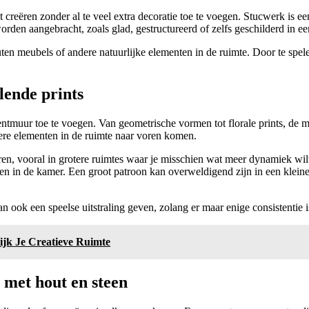
lt creëren zonder al te veel extra decoratie toe te voegen. Stucwerk is ee
rden aangebracht, zoals glad, gestructureerd of zelfs geschilderd in ee
ten meubels of andere natuurlijke elementen in de ruimte. Door te spe
lende prints
centmuur toe te voegen. Van geometrische vormen tot florale prints, de
ere elementen in de ruimte naar voren komen.
ren, vooral in grotere ruimtes waar je misschien wat meer dynamiek wilt
n in de kamer. Een groot patroon kan overweldigend zijn in een kleine 
ok een speelse uitstraling geven, zolang er maar enige consistentie is 
ijk Je Creatieve Ruimte
 met hout en steen