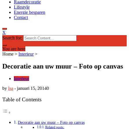
Raamdecoratie
Lifestyle
Energie besparen
Contact
X
Search for:
You are here
Home
>
Interieur
>
Decoratie aan uw muur – Foto op canvas
Interieur
by
Isa
-
januari 15, 2014
0
Table of Contents
Decoratie aan uw muur – Foto op canvas
Related posts: