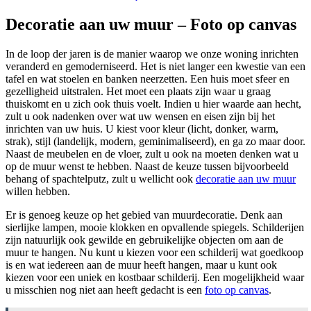
Decoratie aan uw muur – Foto op canvas
In de loop der jaren is de manier waarop we onze woning inrichten
veranderd en gemoderniseerd. Het is niet langer een kwestie van een
tafel en wat stoelen en banken neerzetten. Een huis moet sfeer en
gezelligheid uitstralen. Het moet een plaats zijn waar u graag
thuiskomt en u zich ook thuis voelt. Indien u hier waarde aan hecht,
zult u ook nadenken over wat uw wensen en eisen zijn bij het
inrichten van uw huis. U kiest voor kleur (licht, donker, warm,
strak), stijl (landelijk, modern, geminimaliseerd), en ga zo maar door.
Naast de meubelen en de vloer, zult u ook na moeten denken wat u
op de muur wenst te hebben. Naast de keuze tussen bijvoorbeeld
behang of spachtelputz, zult u wellicht ook
decoratie aan uw muur
willen hebben.
Er is genoeg keuze op het gebied van muurdecoratie. Denk aan
sierlijke lampen, mooie klokken en opvallende spiegels. Schilderijen
zijn natuurlijk ook gewilde en gebruikelijke objecten om aan de
muur te hangen. Nu kunt u kiezen voor een schilderij wat goedkoop
is en wat iedereen aan de muur heeft hangen, maar u kunt ook
kiezen voor een uniek en kostbaar schilderij. Een mogelijkheid waar
u misschien nog niet aan heeft gedacht is een
foto op canvas
.