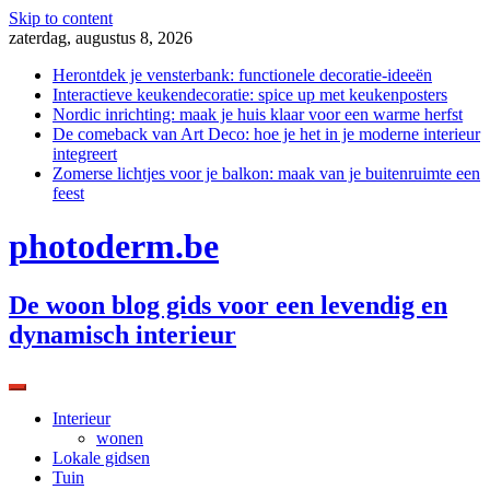
Skip to content
zaterdag, augustus 8, 2026
Herontdek je vensterbank: functionele decoratie-ideeën
Interactieve keukendecoratie: spice up met keukenposters
Nordic inrichting: maak je huis klaar voor een warme herfst
De comeback van Art Deco: hoe je het in je moderne interieur
integreert
Zomerse lichtjes voor je balkon: maak van je buitenruimte een
feest
photoderm.be
De woon blog gids voor een levendig en
dynamisch interieur
Interieur
wonen
Lokale gidsen
Tuin