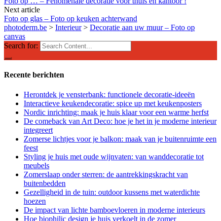
Foto op … – Fenomenale decoratie voor thuis en kantoor !
Next article
Foto op glas – Foto op keuken achterwand
photoderm.be
>
Interieur
>
Decoratie aan uw muur – Foto op
canvas
Search for:
Recente berichten
Herontdek je vensterbank: functionele decoratie-ideeën
Interactieve keukendecoratie: spice up met keukenposters
Nordic inrichting: maak je huis klaar voor een warme herfst
De comeback van Art Deco: hoe je het in je moderne interieur
integreert
Zomerse lichtjes voor je balkon: maak van je buitenruimte een
feest
Styling je huis met oude wijnvaten: van wanddecoratie tot
meubels
Zomerslaap onder sterren: de aantrekkingskracht van
buitenbedden
Gezelligheid in de tuin: outdoor kussens met waterdichte
hoezen
De impact van lichte bamboevloeren in moderne interieurs
Hoe biophilic design je huis verkoelt in de zomer