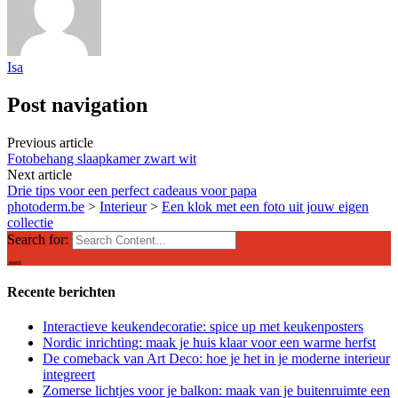
Isa
Post navigation
Previous article
Fotobehang slaapkamer zwart wit
Next article
Drie tips voor een perfect cadeaus voor papa
photoderm.be
>
Interieur
>
Een klok met een foto uit jouw eigen
collectie
Search for:
Recente berichten
Interactieve keukendecoratie: spice up met keukenposters
Nordic inrichting: maak je huis klaar voor een warme herfst
De comeback van Art Deco: hoe je het in je moderne interieur
integreert
Zomerse lichtjes voor je balkon: maak van je buitenruimte een