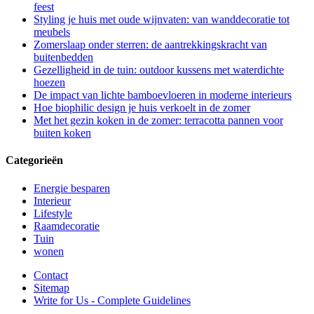
feest
Styling je huis met oude wijnvaten: van wanddecoratie tot
meubels
Zomerslaap onder sterren: de aantrekkingskracht van
buitenbedden
Gezelligheid in de tuin: outdoor kussens met waterdichte
hoezen
De impact van lichte bamboevloeren in moderne interieurs
Hoe biophilic design je huis verkoelt in de zomer
Met het gezin koken in de zomer: terracotta pannen voor
buiten koken
Categorieën
Energie besparen
Interieur
Lifestyle
Raamdecoratie
Tuin
wonen
Contact
Sitemap
Write for Us - Complete Guidelines