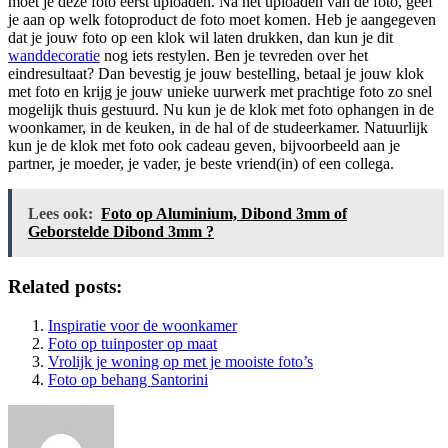
moet je deze foto eerst uploaden. Na het uploaden van de foto, geef
je aan op welk fotoproduct de foto moet komen. Heb je aangegeven
dat je jouw foto op een klok wil laten drukken, dan kun je dit
wanddecoratie
nog iets restylen. Ben je tevreden over het
eindresultaat? Dan bevestig je jouw bestelling, betaal je jouw klok
met foto en krijg je jouw unieke uurwerk met prachtige foto zo snel
mogelijk thuis gestuurd. Nu kun je de klok met foto ophangen in de
woonkamer, in de keuken, in de hal of de studeerkamer. Natuurlijk
kun je de klok met foto ook cadeau geven, bijvoorbeeld aan je
partner, je moeder, je vader, je beste vriend(in) of een collega.
Lees ook:
Foto op Aluminium, Dibond 3mm of
Geborstelde Dibond 3mm ?
Related posts:
Inspiratie voor de woonkamer
Foto op tuinposter op maat
Vrolijk je woning op met je mooiste foto’s
Foto op behang Santorini