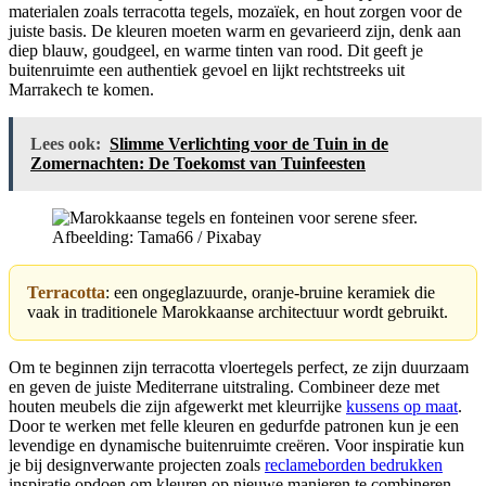
materialen zoals terracotta tegels, mozaïek, en hout zorgen voor de
juiste basis. De kleuren moeten warm en gevarieerd zijn, denk aan
diep blauw, goudgeel, en warme tinten van rood. Dit geeft je
buitenruimte een authentiek gevoel en lijkt rechtstreeks uit
Marrakech te komen.
Lees ook:
Slimme Verlichting voor de Tuin in de
Zomernachten: De Toekomst van Tuinfeesten
Afbeelding: Tama66 / Pixabay
Terracotta
: een ongeglazuurde, oranje-bruine keramiek die
vaak in traditionele Marokkaanse architectuur wordt gebruikt.
Om te beginnen zijn terracotta vloertegels perfect, ze zijn duurzaam
en geven de juiste Mediterrane uitstraling. Combineer deze met
houten meubels die zijn afgewerkt met kleurrijke
kussens op maat
.
Door te werken met felle kleuren en gedurfde patronen kun je een
levendige en dynamische buitenruimte creëren. Voor inspiratie kun
je bij designverwante projecten zoals
reclameborden bedrukken
inspiratie opdoen om kleuren op nieuwe manieren te combineren.