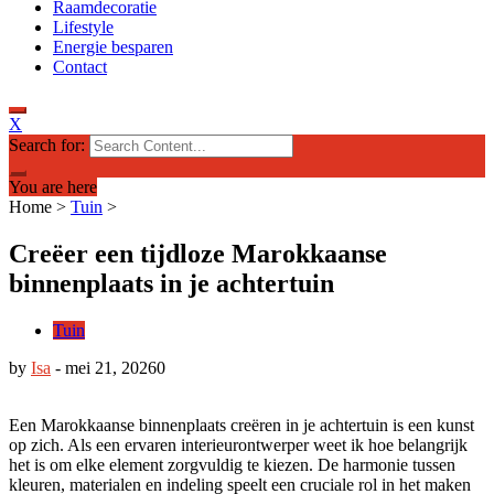
Raamdecoratie
Lifestyle
Energie besparen
Contact
X
Search for:
You are here
Home
>
Tuin
>
Creëer een tijdloze Marokkaanse
binnenplaats in je achtertuin
Tuin
by
Isa
-
mei 21, 2026
0
Een Marokkaanse binnenplaats creëren in je achtertuin is een kunst
op zich. Als een ervaren interieurontwerper weet ik hoe belangrijk
het is om elke element zorgvuldig te kiezen. De harmonie tussen
kleuren, materialen en indeling speelt een cruciale rol in het maken