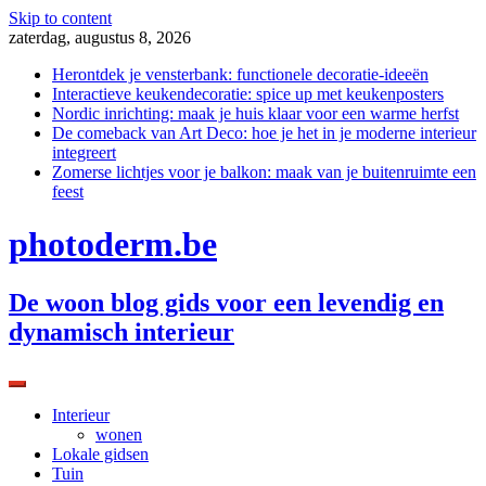
Skip to content
zaterdag, augustus 8, 2026
Herontdek je vensterbank: functionele decoratie-ideeën
Interactieve keukendecoratie: spice up met keukenposters
Nordic inrichting: maak je huis klaar voor een warme herfst
De comeback van Art Deco: hoe je het in je moderne interieur
integreert
Zomerse lichtjes voor je balkon: maak van je buitenruimte een
feest
photoderm.be
De woon blog gids voor een levendig en
dynamisch interieur
Interieur
wonen
Lokale gidsen
Tuin