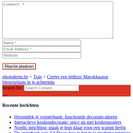
photoderm.be
>
Tuin
>
Creëer een tijdloze Marokkaanse
binnenplaats in je achtertuin
Search for:
Recente berichten
Herontdek je vensterbank: functionele decoratie-ideeën
Interactieve keukendecoratie: spice up met keukenposters
Nordic inrichting: maak je huis klaar voor een warme herfst
De comeback van Art Deco: hoe je het in je moderne interieur