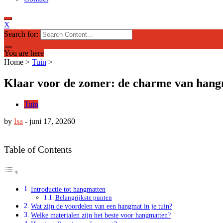
X
Search for:
You are here
Home
>
Tuin
>
Klaar voor de zomer: de charme van hangm
Tuin
by
Isa
-
juni 17, 2026
0
Table of Contents
Introductie tot hangmatten
Belangrijkste punten
Wat zijn de voordelen van een hangmat in je tuin?
Welke materialen zijn het beste voor hangmatten?