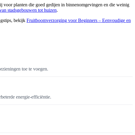
rbij voor planten die goed gedijen in binnenomgevingen en die weinig
 van stadsgebouwen tot huizen
.
gstips, bekijk
Fruitboomverzorging voor Beginners – Eenvoudige en
rzieningen toe te voegen.
eterde energie-efficiëntie.