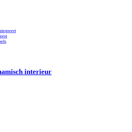
ntegreert
eest
bels
namisch interieur