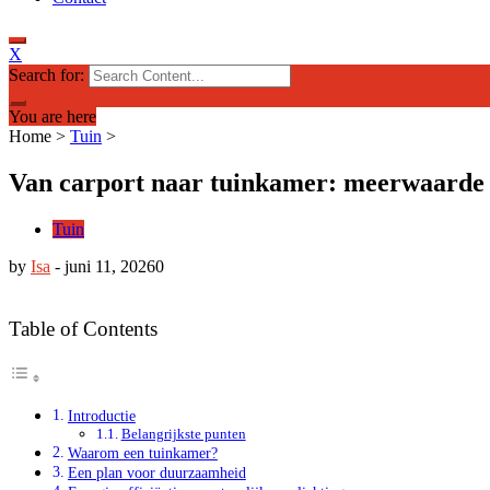
X
Search for:
You are here
Home
>
Tuin
>
Van carport naar tuinkamer: meerwaarde v
Tuin
by
Isa
-
juni 11, 2026
0
Table of Contents
Introductie
Belangrijkste punten
Waarom een tuinkamer?
Een plan voor duurzaamheid